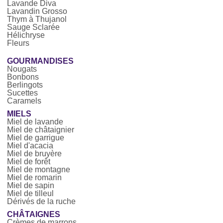
Lavande Diva
Lavandin Grosso
Thym à Thujanol
Sauge Sclarée
Hélichryse
Fleurs
GOURMANDISES
Nougats
Bonbons
Berlingots
Sucettes
Caramels
MIELS
Miel de lavande
Miel de châtaignier
Miel de garrigue
Miel d'acacia
Miel de bruyère
Miel de forêt
Miel de montagne
Miel de romarin
Miel de sapin
Miel de tilleul
Dérivés de la ruche
CHÂTAIGNES
Crèmes de marrons