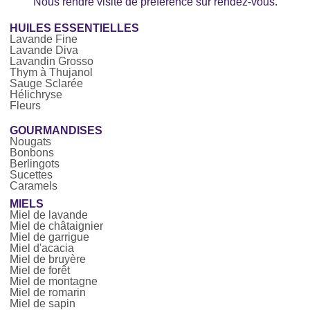
Nous rendre visite de préférence sur rendez-vous.
HUILES ESSENTIELLES
Lavande Fine
Lavande Diva
Lavandin Grosso
Thym à Thujanol
Sauge Sclarée
Hélichryse
Fleurs
GOURMANDISES
Nougats
Bonbons
Berlingots
Sucettes
Caramels
MIELS
Miel de lavande
Miel de châtaignier
Miel de garrigue
Miel d'acacia
Miel de bruyère
Miel de forêt
Miel de montagne
Miel de romarin
Miel de sapin